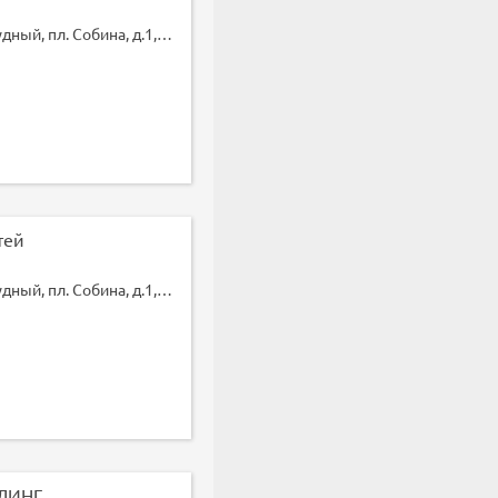
MMA, mixfight, смешанные
не называют этот вид еди
Москва, Долгопрудный, пл. Собина, д.1, корпус 4
использовать сми, привл
Когда-то эти бои действи
правила, которые теперь г
Смешанные боевые искусст
и школ. За счет этого сп
борьбу как в стойке, так и
складывается очень по ра
тей
развитие в России, Герма
Динамичное, зрелищное и
Москва, Долгопрудный, пл. Собина, д.1, корпус 4
вот что такое MMA.
Какие есть ограниче
для занятий MMA?
Что взять с собой на
ЛИНГ