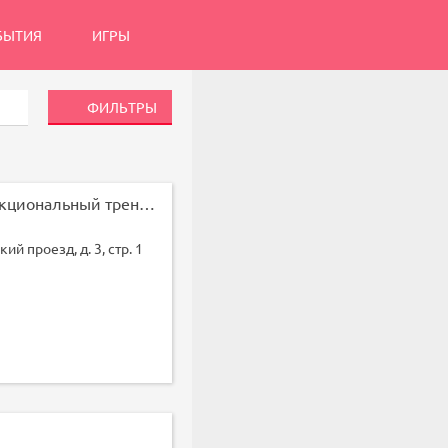
БЫТИЯ
ИГРЫ
ФИЛЬТРЫ
ММА в Москве
Мужчины и женщины
Самооборона. Функциональный тренинг
Средняя цена одного 
й проезд, д. 3, стр. 1
Воздействие на вес
Травмоопасность
Тренируются
скорость
О MMA