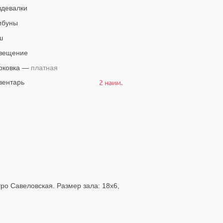
девалки
ибуны
ш
вещение
рковка —
платная
2 наим.
ентарь
ро Савеловская. Размер зала: 18х6,