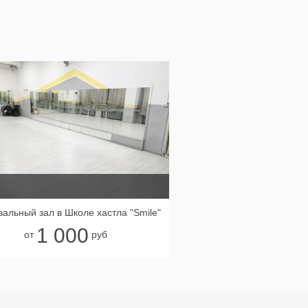
вальный зал в Школе хастла "Smile"
1 000
от
руб