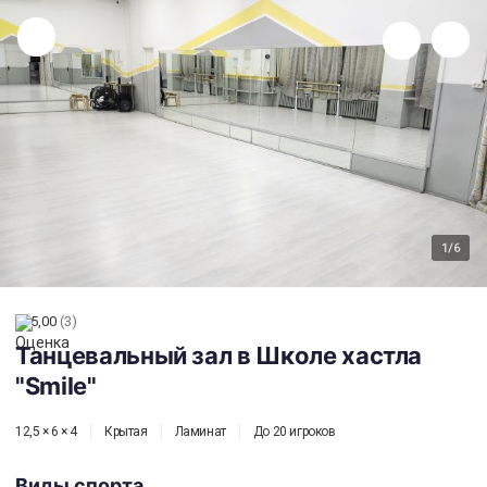
Танцевальный зал в Школе хастла "Smile"
1
/6
5,00
(3)
Танцевальный зал в Школе хастла
"Smile"
12,5 × 6 × 4
Крытая
Ламинат
До 20 игроков
Виды спорта