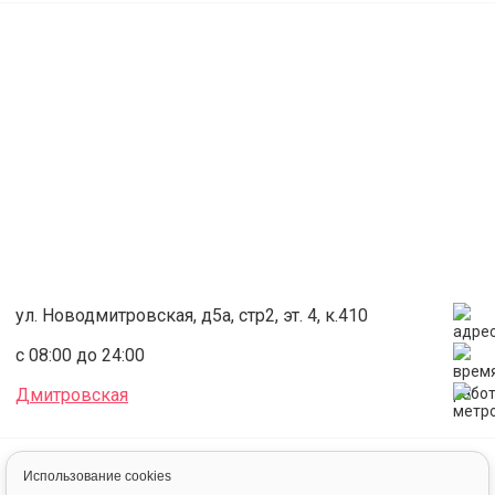
(паспорт или права) для оформления пропуска.
Запрещается:
1. Посещать зал в состоянии алкогольного или
наркотического опьянения,
2. Курение на территории здания и школы танцев
3. Приносить любые виды оружия, взрывоопасные,
пожароопасные и токсичные вещества.
4. Выносить спортивный инвентарь за пределы школы.
5. Препятствовать проведению прочих занятий и
мероприятий школы, находиться в зале дольше
оплаченного времени.
6. Находиться в зале без сменной обуви.
7. Приносить непосредственно в тренировочный зал еду и
напитки (кроме воды).
ул. Новодмитровская, д5а, стр2, эт. 4, к.410
с 08:00 до 24:00
Дмитровская
Аренда
Зал для танцев и хореографии
Танцевальный зал в Школе хастла "Smile"
Использование cookies