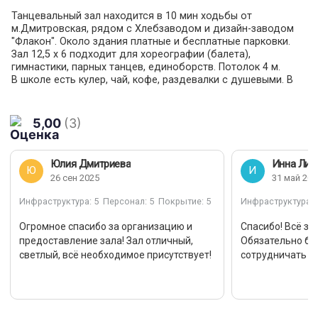
Танцевальный зал находится в 10 мин ходьбы от
м.Дмитровская, рядом с Хлебзаводом и дизайн-заводом
"Флакон". Около здания платные и бесплатные парковки.
Зал 12,5 х 6 подходит для хореографии (балета),
гимнастики, парных танцев, единоборств. Потолок 4 м.
В школе есть кулер, чай, кофе, раздевалки с душевыми. В
зале установлены кондиционер и два вентилятора:
подвесной и напольный, три зеркальных стены.
Вместимость зала 20 чел, с доп. оплатой - до 40 чел. (50
5,00
(3)
руб/чел за количество посетителей). Во время проведения
мероприятий допускается заказывать/приносить свои
напитки и еду.
Юлия Дмитриева
Инна Лив
Весь имеющийся инвентарь предоставляется бесплатно:
Ю
И
26 сен 2025
31 май 202
хореографический станок, коврики для йоги, скакалки,
гимнастические маты, татами. Помимо этого в зале есть
Инфраструктура
: 5
Персонал
: 5
Покрытие
: 5
Инфраструктура
: 
беспроводной микрофон.
Огромное спасибо за организацию и
Спасибо! Всё за
При сотрудничестве на постоянной основе - бесплатная
предоставление зала! Зал отличный,
Обязательно бу
публикация объявления о Ваших занятиях (секции, курсов,
светлый, всё необходимое присутствует!
сотрудничать
групповых и индивидуальных занятий) в наших соцсетях
(по желанию).
ВАЖНО! При посещении необходимо иметь с собой
сменную обувь и документ, удостоверяющий личность