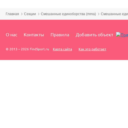
Главная
Секции
Смешанные единоборства (mma)
Смешанные един
О нас
Контакты
Правила
Добавить объект
© 2013 – 2026 FindSport.ru
Карта сайта
Как это работает