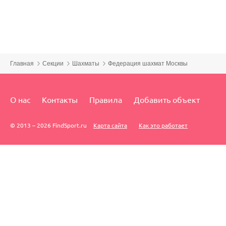
Главная
Секции
Шахматы
Федерация шахмат Москвы
О нас
Контакты
Правила
Добавить объект
© 2013 – 2026 FindSport.ru
Карта сайта
Как это работает