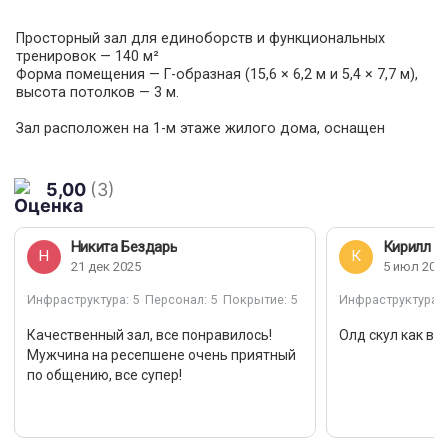
Просторный зал для единоборств и функциональных
тренировок — 140 м²
Форма помещения — Г-образная (15,6 × 6,2 м и 5,4 × 7,7 м),
высота потолков — 3 м.
Зал расположен на 1-м этаже жилого дома, оснащен
кондиционерами, что обеспечивает комфорт во время
интенсивных тренировок. Покрытие — профессиональное
татами «ласточкин хвост» по всей площади.
5,00
(3)
Зал идеально подходит для: единоборств (бокс, борьба,
ММА и др.), функционального тренинга, фитнеса и ОФП,
Никита Бездарь
Кирилл Л
йоги и растяжки, групповых и персональных занятий.
Н
К
21 дек 2025
5 июл 202
Инфраструктура и инвентарь: раздевалки и душевые,
Инфраструктура
: 5
Персонал
: 5
Покрытие
: 5
Инфраструктура
: 
боксерские мешки, перчатки, лапы, макивары, мягкие маты,
степ-платформы, фитболы, коврики для йоги, гантели и
Качественный зал, все понравилось!
Олд скул как в 
прочий инвентарь.
Мужчина на ресепшене очень приятный
по общению, все супер!
Идеальное пространство как для регулярных тренировок,
так и для разовых мастер-классов или спортивных
мероприятий.