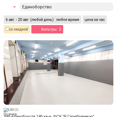
Единоборство
6 авг. - 20 авг.
(любой день)
любое время
цена за час
со скидкой
Фильтры
· 2
5,00
(3)
Зал единоборств 140 кв.м. ФСК "В Серебряниках"