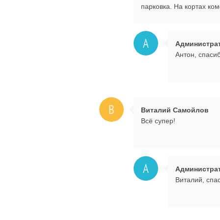
парковка. На кортах к
А
Администра
Антон, спаси
В
Виталий Самойлов
Всё супер!
А
Администра
Виталий, спас