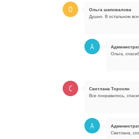
О
Ольга шаповалова
Душно. В остальном все
А
Администра
Ольга, спаси
С
Светлана Торосян
Все понравилось, спаси
А
Администра
Светлана, спа