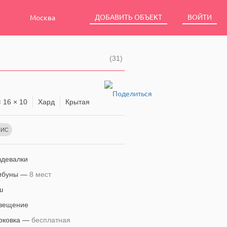
ДОБАВИТЬ ОБЪЕКТ
ВОЙТИ
Москва
(31)
 16 × 10
Хард
Крытая
НИС
девалки
ибуны —
8 мест
ш
вещение
рковка —
бесплатная