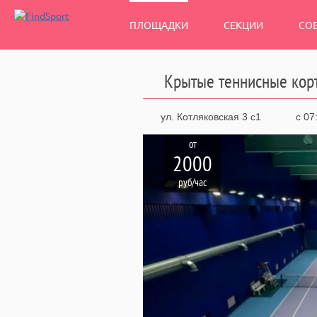
ПЛОЩАДКИ
СЕКЦИИ
СО
Крытые теннисные корт
ул. Котляковская 3 с1
с 07
от
2000
руб/час