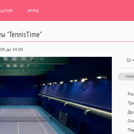
БЫТИЯ
ИГРЫ
ы "TennisTime"
:00 до 24:00
32 ×
ТЕН
Раз
Тр
Ду
Ос
Па