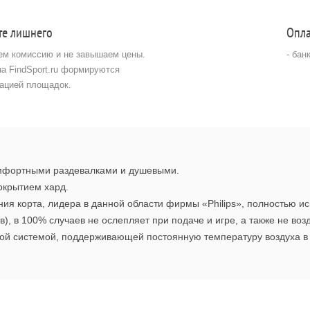
те лишнего
Опла
ем комиссию и не завышаем цены.
- бан
на FindSport.ru формируются
ацией площадок.
мфортными раздевалками и душевыми.
окрытием хард.
я корта, лидера в данной области фирмы «Philips», полностью и
в), в 100% случаев не ослепляет при подаче и игре, а также не воз
ой системой, поддерживающей постоянную температуру воздуха в 