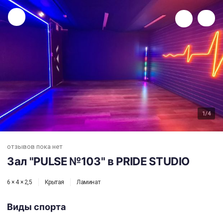
Зал "PULSE №103" в PRIDE STUDIO
1
/4
отзывов пока нет
Зал "PULSE №103" в PRIDE STUDIO
6 × 4 × 2,5
Крытая
Ламинат
Виды спорта