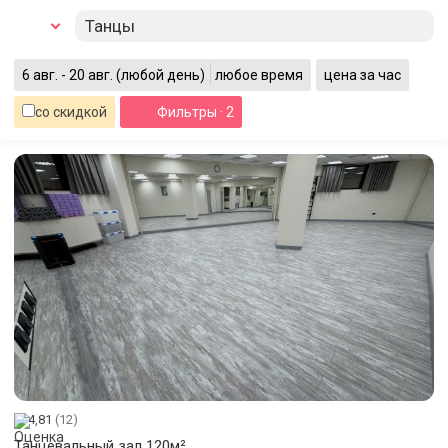
Танцы
6 авг. - 20 авг.
(любой день)
любое время
цена за час
со скидкой
Фильтры
· 2
4,81
(12)
Танцевальный зал 120м²