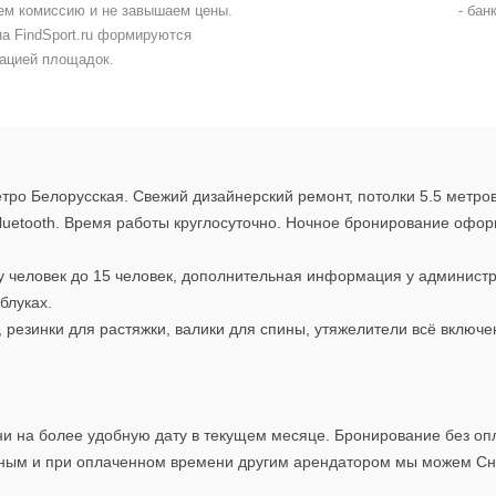
ем комиссию и не завышаем цены.
- бан
на FindSport.ru формируются
ацией площадок.
етро Белорусская. Свежий дизайнерский ремонт, потолки 5.5 метро
k, bluetooth. Время работы круглосуточно. Ночное бронирование оф
у человек до 15 человек, дополнительная информация у администр
блуках.
, резинки для растяжки, валики для спины, утяжелители всё включе
и на более удобную дату в текущем месяце. Бронирование без опл
одным и при оплаченном времени другим арендатором мы можем Сн