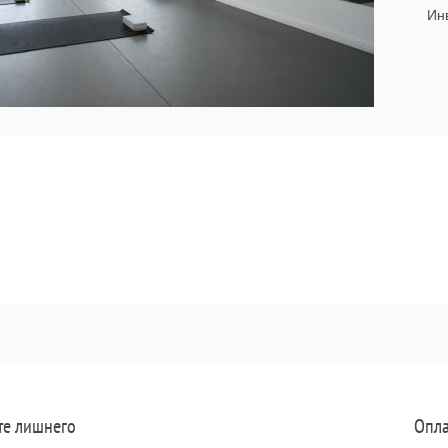
Инв
те лишнего
Опла