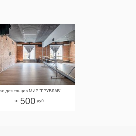
ал для танцев МИР "ГРУВЛАБ"
500
от
руб