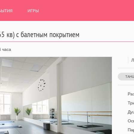
БЫТИЯ
ИГРЫ
65 кв) с балетным покрытием
 часа
Л
ТАН
Раз
Тр
Ду
Ос
Па