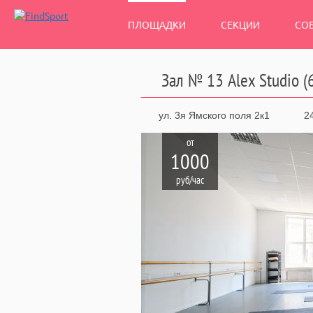
ПЛОЩАДКИ
СЕКЦИИ
СО
Зал № 13 Alex Studio (
ул. 3я Ямского поля 2к1
24
от
1000
руб/час