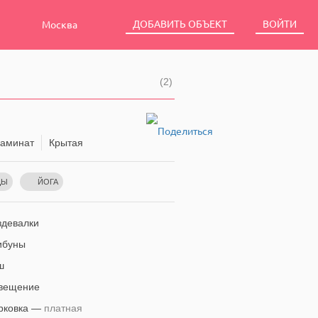
ДОБАВИТЬ ОБЪЕКТ
ВОЙТИ
Москва
(2)
аминат
Крытая
ЦЫ
ЙОГА
девалки
ибуны
ш
вещение
рковка —
платная