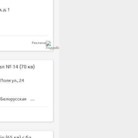
, д. 1
Реклама
Зал № 14 (70 кв)
Поля ул., 24
Белорусская
Динамо
Белорусская
Савёловская
Петро
Зал № 13 Alex Studio (65 кв) с балетным покрытием