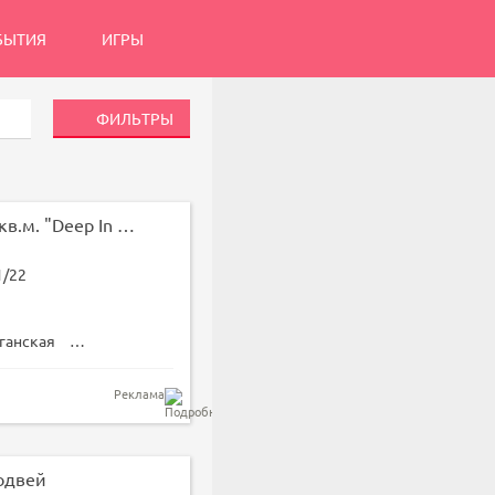
БЫТИЯ
ИГРЫ
ФИЛЬТРЫ
Зал для танцев 65 кв.м. "Deep In Art"
1/22
ганская
Марксистская
Реклама
одвей