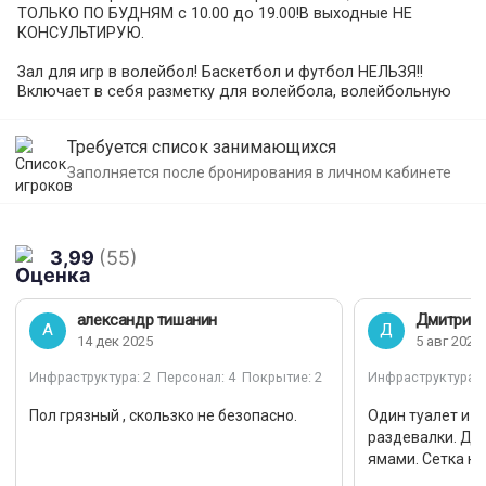
ТОЛЬКО ПО БУДНЯМ с 10.00 до 19.00!В выходные НЕ
КОНСУЛЬТИРУЮ.
Зал для игр в волейбол! Баскетбол и футбол НЕЛЬЗЯ!!
Включает в себя разметку для волейбола, волейбольную
сетку(с антеннами).Высота сетки 230-245 см , она
регулируется по высоте.
Требуется список занимающихся
Высокие потолки, вентилируемое и светлое помещение,
Заполняется после бронирования в личном кабинете
отлично подойдет для совместных игр двух команд (5х5).
Цена за час указана при обычной тренировке на 12-15
человек. Если Вас больше-цена обсуждается
3,99
(55)
индивидуально!!
!!!!ВАЖНО!!!!!:1. мусор после себя убирать, не оставлять в
александр тишанин
Дмитрий 
зале\раздевалках. 2. Если что то передвигали\убирали-
А
Д
14 дек 2025
5 авг 2024
поставьте после тренировки на место 3. вход в зал ТОЛЬКО
в сменной обуви 4. Распечатанный список нужно приносить
Инфраструктура
: 2
Персонал
: 4
Покрытие
: 2
Инфраструктура
: 
на каждое занятие 5. Если что то сломано\плохо висит в
зале-просьба указать на это охраннику перед тренировкой.
Пол грязный , скользко не безопасно.
Один туалет и о
раздевалки. Душ
ямами. Сетка на
Имеется 2 раздевалки(мужская и женская), душ НЕ
РАБОТАЕТ!