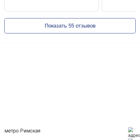
В жаркую погоду возможно открыть окна в зале.
Парковки нет.
Мячи площадка НЕ предоставляет!
Вход и выход в здание колледжа ТОЛЬКО через
Показать 55 отзывов
центральный вход
В наличии так же 30 универсальных залов, 15 футбольных
манежей, 2 открытых футбольных поля в разных районах
Москвы (на фото есть куар код) - https://t.me/arendasporta
Обратите внимание: Детские праздники, съемки, свадьбы,
корпоративы,семинары проводить в зале ЗАПРЕЩЕНО!
метро Римская