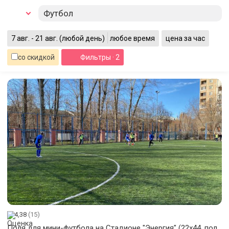
Футбол
7 авг. - 21 авг.
(любой день)
любое время
цена за час
со скидкой
Фильтры
· 2
4,38
(15)
Поля для мини-футбола на Стадионе "Энергия" (22х44, поле-1,2)