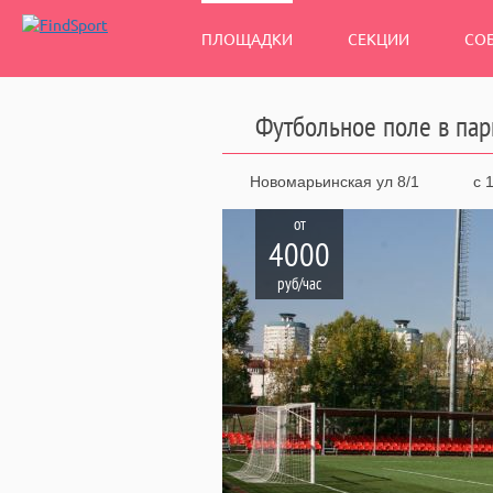
ПЛОЩАДКИ
СЕКЦИИ
СО
Футбольное поле в пар
Новомарьинская ул 8/1
с 1
от
4000
руб/час