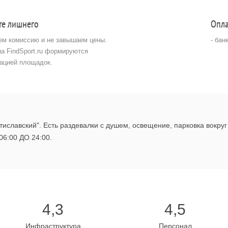
те лишнего
Опла
ем комиссию и не завышаем цены.
- бан
на FindSport.ru формируются
ацией площадок.
тиславский". Есть раздевалки с душем, освещение, парковка вокру
06:00 ДО 24:00.
4,3
4,5
Инфраструктура
Персонал