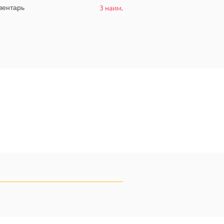
3 наим.
ентарь