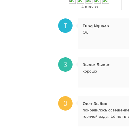
4 отзыва
T
Tung Nguyen
Ok
З
Зыонг Лыонг
хорошо
О
Олег Зыбин
понравилось освещение.
горячей воды. Её нет в