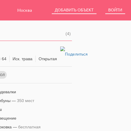
ДОБАВИТЬ ОБЪЕКТ
ВОЙТИ
Москва
(4)
 64
Иск. трава
Открытая
БОЛ
девалки
ибуны —
350 мест
ш
вещение
рковка —
бесплатная