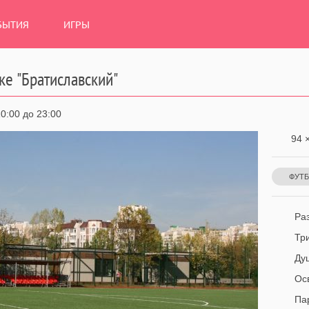
БЫТИЯ
ИГРЫ
ке "Братиславский"
0:00 до 23:00
94 ×
ФУТ
Раз
Тр
Ду
Ос
Па