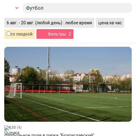
Футбол
6 авг. - 20 авг.
(любой день)
любое время
цена за час
со скидкой
Фильтры
· 2
4,33
(4)
Футбольное поле в парке "Братиславский"