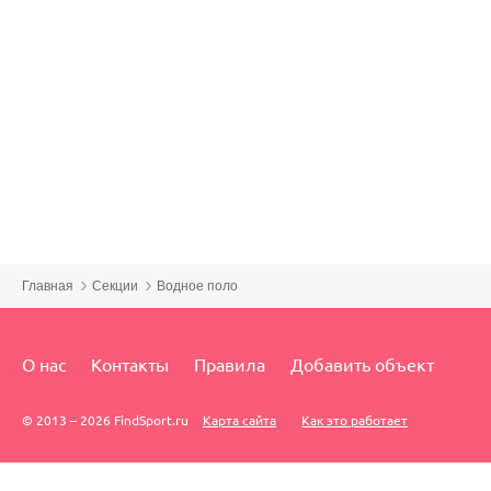
Главная
Секции
Водное поло
О нас
Контакты
Правила
Добавить объект
© 2013 – 2026 FindSport.ru
Карта сайта
Как это работает