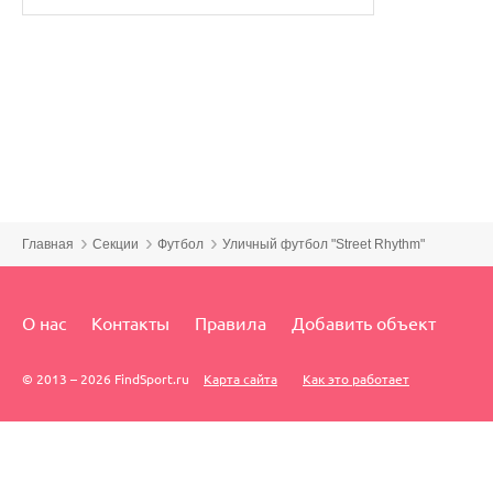
Главная
Секции
Футбол
Уличный футбол "Street Rhythm"
О нас
Контакты
Правила
Добавить объект
© 2013 – 2026 FindSport.ru
Карта сайта
Как это работает