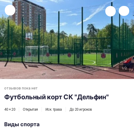
Футбольный корт CК "Дельфин"
1
/2
отзывов пока нет
Футбольный корт CК "Дельфин"
40 × 20
Открытая
Иск. трава
До 20 игроков
Виды спорта