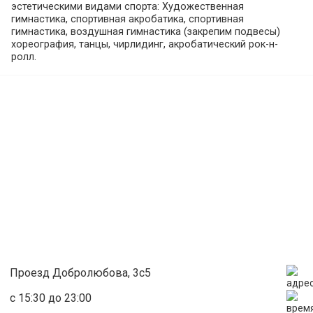
эстетическими видами спорта: Художественная
гимнастика, спортивная акробатика, спортивная
гимнастика, воздушная гимнастика (закрепим подвесы)
хореография, танцы, чирлидинг, акробатический рок-н-
ролл.
В зале имеются:
•Гимнастический ковёр c разметкой
•Помoст для спортивной Акробатики
•Акробатическая дорожка
•Зеркала и станок
•Лoнжa
•Шведские стенки
•Канат
•Кольца
•Скамьи
•Музыкальное оборудование
Проезд Добролюбова, 3с5
с 15:30 до 23:00