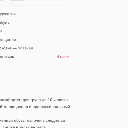
девалки
ибуны
ш
вещение
рковка —
платная
4 наим.
ентарь
комфортен для групп до 10 человек.
ый кондиционер и профессиональный
менная обувь, мы очень следим за
 Так же в залах ведется