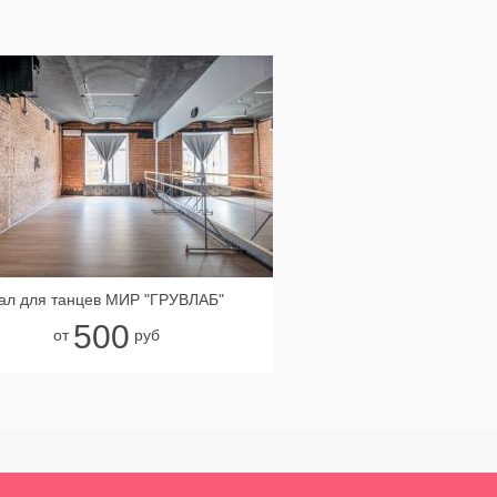
ал для танцев МИР "ГРУВЛАБ"
500
от
руб