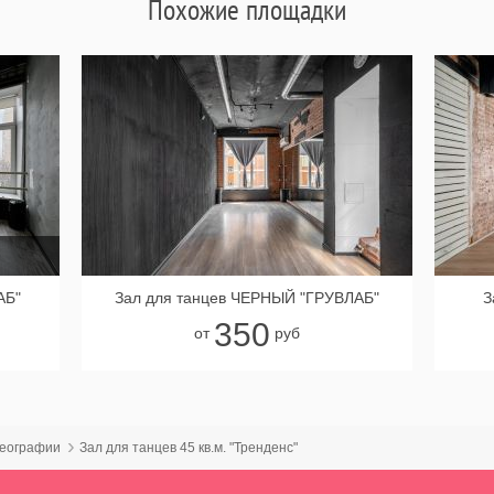
Похожие площадки
АБ"
Зал для танцев ЧЕРНЫЙ "ГРУВЛАБ"
З
350
от
руб
реографии
Зал для танцев 45 кв.м. "Тренденс"