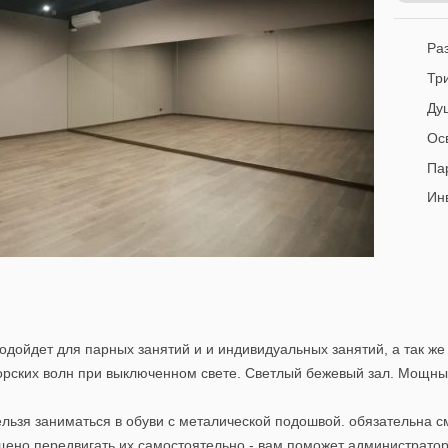
Раз
Тр
Ду
Ос
Па
Инв
дойдет для парных занятий и и индивидуальных занятий, а так же 
орских волн при выключенном свете. Светлый бежевый зал. Мощн
ельзя заниматься в обуви с металической подошвой. обязательна с
щено передвигать их самостоятельно - вам поможет администратор.