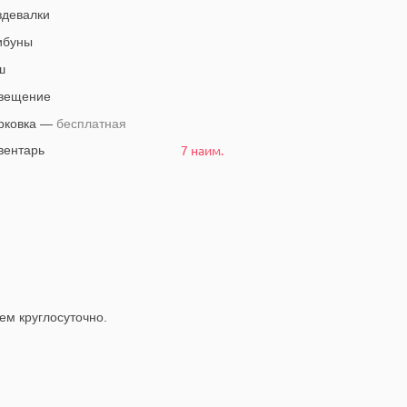
девалки
ибуны
ш
вещение
рковка —
бесплатная
7 наим.
ентарь
ем круглосуточно.