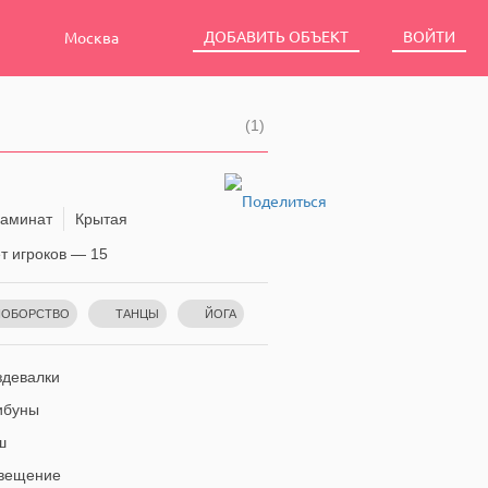
ДОБАВИТЬ ОБЪЕКТ
ВОЙТИ
Москва
(1)
аминат
Крытая
 игроков — 15
НОБОРСТВО
ТАНЦЫ
ЙОГА
МНАСТИКА
девалки
ибуны
ш
вещение