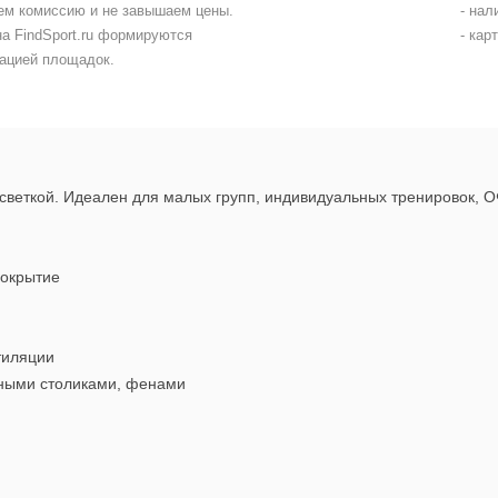
ем комиссию и не завышаем цены.
- на
на FindSport.ru формируются
- кар
ацией площадок.
одсветкой. Идеален для малых групп, индивидуальных тренировок, О
покрытие
тиляции
тными столиками, фенами