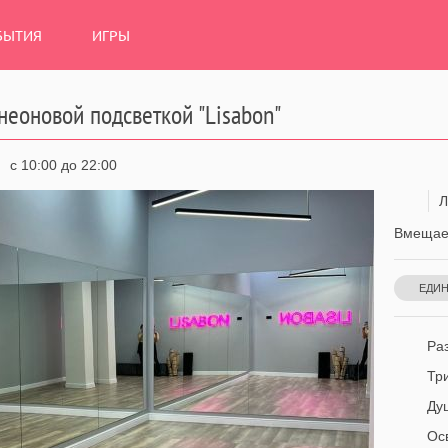
БЫТИЯ
ИГРЫ
с неоновой подсветкой "Lisabon"
с 10:00 до 22:00
Л
Вмещает
ЕДИ
ГИ
Раз
Тр
Ду
Ос