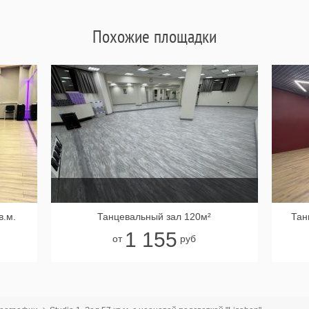
Похожие площадки
в.м.
Танцевальный зал 120м²
Тан
1 155
от
руб