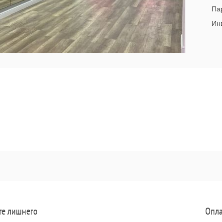
Па
Инв
те лишнего
Опла