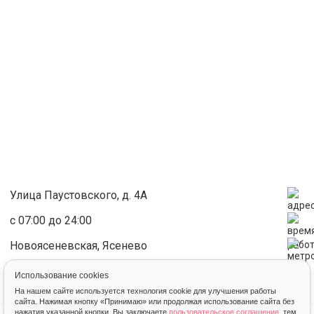
Улица Паустовского, д. 4А
с 07:00 до 24:00
Новоясеневская, Ясенево
Использование cookies
КОНТАКТЫ
На нашем сайте используется технология cookie для улучшения работы
сайта. Нажимая кнопку «Принимаю» или продолжая использование сайта без
нажатия указанной кнопки, Вы заключаете
пользовательское соглашение
, тем