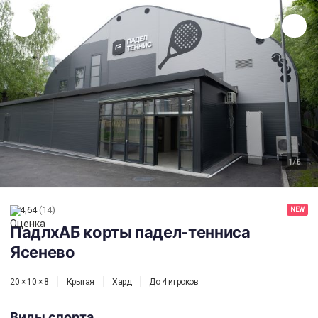
ПадлхАБ корты падел-тенниса Ясенево
1
/6
4,64
(14)
NEW
ПадлхАБ корты падел-тенниса
Ясенево
20 × 10 × 8
Крытая
Хард
До 4 игроков
Виды спорта