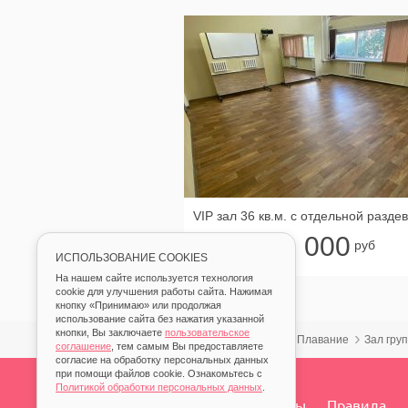
1 000
от
руб
ИСПОЛЬЗОВАНИЕ COOKIES
На нашем сайте используется технология
cookie для улучшения работы сайта. Нажимая
кнопку «Принимаю» или продолжая
использование сайта без нажатия указанной
кнопки, Вы заключаете
пользовательское
Главная
Аренда
Плавание
Зал гру
соглашение
, тем самым Вы предоставляете
согласие на обработку персональных данных
при помощи файлов cookie. Ознакомьтесь с
Политикой обработки персональных данных
.
О нас
Контакты
Правила