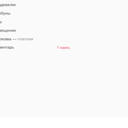
девалки
ибуны
ш
вещение
рковка —
платная
1 наим.
ентарь