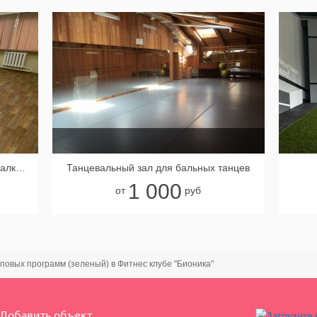
VIP зал 36 кв.м. с отдельной раздевалкой в Танцевальном центре "Вдохновение"
Танцевальный зал для бальных танцев
1 000
от
руб
пповых программ (зеленый) в Фитнес клубе "Бионика"
Добавить объект