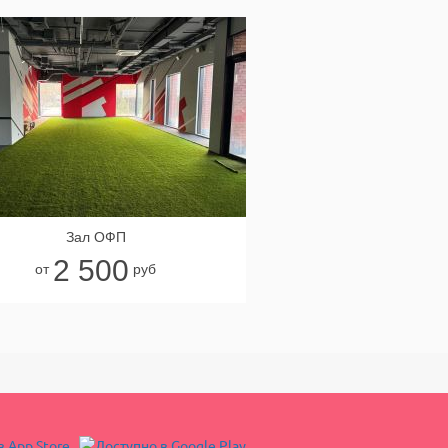
Зал ОФП
2 500
от
руб