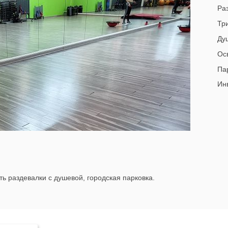
Раз
Тр
Ду
Ос
Па
Инв
ть раздевалки с душевой, городская парковка.