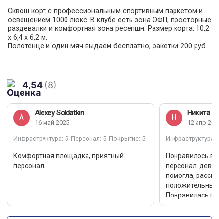
Сквош корт с профессиональным спортивным паркетом и
освещением 1000 люкс. В клубе есть зона ОФП, просторные
раздевалки и комфортная зона ресепшн. Размер корта: 10,2
х 6,4 х 6,2 м.
Полотенце и один мяч выдаем бесплатно, ракетки 200 руб.
4,54
(8)
Alexey Soldatkin
Никита Л
A
Н
16 май 2025
12 апр 202
Инфраструктура
: 5
Персонал
: 5
Покрытие
: 5
Инфраструктура
: 
Комфортная площадка, приятный
Понравилось в 
персонал
персонал, деву
помогла, расска
положительные
Понравилась пло