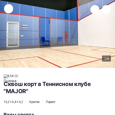
Сквош корт в Теннисном клубе "MAJOR"
1
/8
4,54
(8)
Сквош корт в Теннисном клубе
"MAJOR"
10,2 × 6,4 × 6,2
Крытая
Паркет
Виды спорта