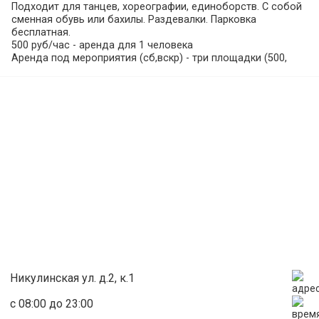
Подходит для танцев, хореографии, единоборств. С собой
сменная обувь или бахилы. Раздевалки. Парковка
бесплатная.
500 руб/час - аренда для 1 человека
Аренда под мероприятия (сб,вскр) - три площадки (500,
65,100) + 2 раздевалки + туалет = 90000 руб. 4 площадки
(500, 65,100, 200) = 110000 руб.
Никулинская ул. д.2, к.1
с 08:00 до 23:00