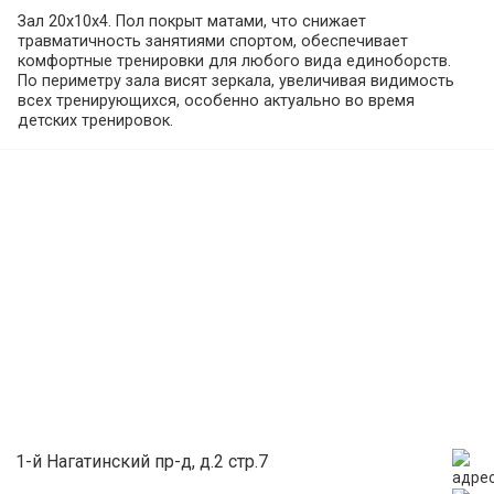
Зал 20х10х4. Пол покрыт матами, что снижает
травматичность занятиями спортом, обеспечивает
комфортные тренировки для любого вида единоборств.
По периметру зала висят зеркала, увеличивая видимость
всех тренирующихся, особенно актуально во время
детских тренировок.
В зале есть всё, что необходимо для занятий ударными
видами единоборств:
- профессиональный ринг
- боксёрские мешки
- снаряды для единоборств.
Оснащение нашего зала обеспечат вам комфортные и
безопасные тренировки. Есть раздевалки с душевыми.
1-й Нагатинский пр-д, д.2 стр.7