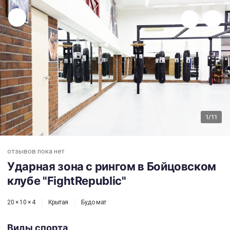
Ударная зона с рингом в Бойцовском клубе "FightRepublic"
1
/11
отзывов пока нет
Ударная зона с рингом в Бойцовском
клубе "FightRepublic"
20 × 10 × 4
Крытая
Будо мат
Виды спорта