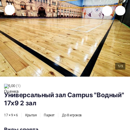
Универсальный зал Campus "Водный" 17x9 2 зал
1
/9
5,00
(1)
Универсальный зал Campus "Водный"
17x9 2 зал
17 × 9 × 6
Крытая
Паркет
До 8 игроков
Виды спорта