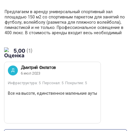
Предлагаем в аренду универсальный спортивный зал
площадью 150 м2 со спортивным паркетом для занятий по
футболу, волейболу (разметка для пляжного волейбола),
гимнастикой и не только. Профессиональное освещение в
400 люкс. В стоимость аренды входит весь необходимый
инвентарь для комфортной игры и тренировки, а именно:
футбольные/волейбольные мячи, манишки, стойки и др.
Имеются 2 раздевалки с душевыми. Кроме того, возможна
5,00
(1)
аренда зала для проведения мероприятий и занятий по
другим видам спорта. Данный зал подходит для
регулярных командных и персональных тренировок. Аренда
Дмитрий Филатов
предоставляется от 1 часа. Проведение турниров
Д
6 июл 2023
обсуждается отдельно. Рядом находится футбольный
манеж с искусственной травой.
Инфраструктура
: 5
Персонал
: 5
Покрытие
: 5
Все на высоте, единственное маленькие ауты