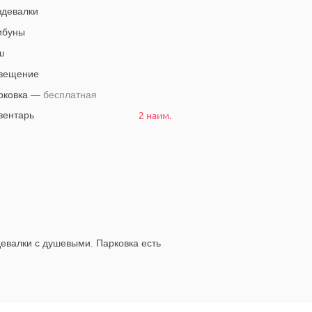
девалки
ибуны
ш
вещение
рковка —
бесплатная
2 наим.
ентарь
девалки с душевыми. Парковка есть