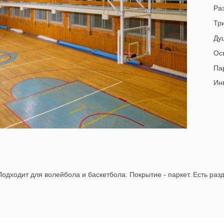
Раз
Тр
Ду
Ос
Па
Инв
Подходит для волейбола и баскетбола. Покрытие - паркет. Есть раз