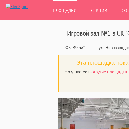
ПЛОЩАДКИ
СЕКЦИИ
СО
Игровой зал №1 в СК "
СК "Фили"
ул. Новозаводск
Эта площадка пока 
Но у нас есть
другие площадки