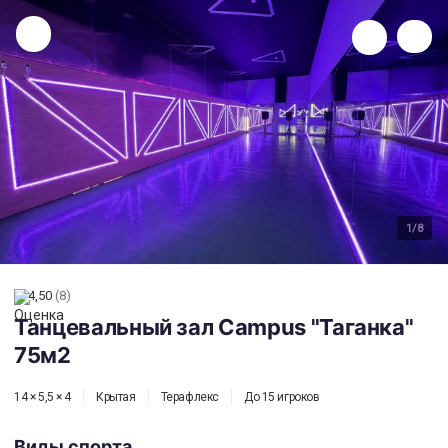
Танцевальный зал Campus "Таганка" 75м2
1
/8
4,50
(8)
Танцевальный зал Campus "Таганка"
75м2
14 × 5,5 × 4
Крытая
Терафлекс
До 15 игроков
Виды спорта