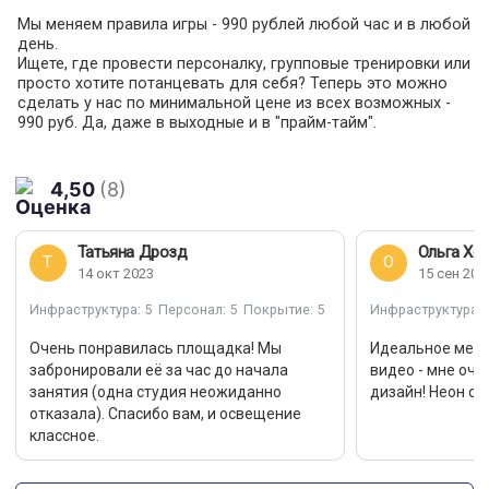
Мы меняем правила игры - 990 рублей любой час и в любой
день.
Ищете, где провести персоналку, групповые тренировки или
просто хотите потанцевать для себя? Теперь это можно
сделать у нас по минимальной цене из всех возможных -
990 руб. Да, даже в выходные и в "прайм-тайм".
Терафлекс для занятий танцами, йогой, гимнастикой и не
только.
4,50
(8)
Также зал можно использовать, как профессиональную
студию, неон-студию для фото и видео-съёмки.
Наличие неоновых вывесок по всей площади зала с
Татьяна Дрозд
Ольга Хо
управляемым пультом.
Т
О
14 окт 2023
15 сен 202
Отличное освещение в 400 люкс.
Инфраструктура
: 5
Персонал
: 5
Покрытие
: 5
Инфраструктура
: 
Имеются 2 раздевалки с душевыми (мужская и женская).
Кроме того, возможна аренда зала для проведения
Очень понравилась площадка! Мы
Идеальное мест
мероприятий и занятий по другим видам спорта.
забронировали её за час до начала
видео - мне оче
Данный зал подходит для регулярных командных и
занятия (одна студия неожиданно
дизайн! Неон о
персональных тренировок.
отказала). Спасибо вам, и освещение
Аренда предоставляется от 1 часа.
классное.
Проведение турниров обсуждается отдельно.
Рядом находится большой зал для занятий: футболом,
баскетболом и волейболом.