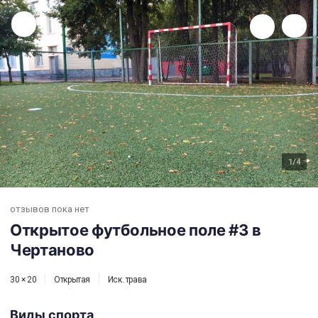
Открытое футбольное поле #3 в Чертаново
1
/4
отзывов пока нет
Открытое футбольное поле #3 в
Чертаново
30 × 20
Открытая
Иск. трава
Виды спорта