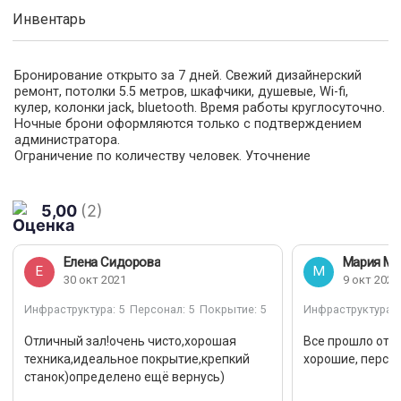
Инвентарь
Бронирование открыто за 7 дней. Свежий дизайнерский
ремонт, потолки 5.5 метров, шкафчики, душевые, Wi-fi,
кулер, колонки jack, bluetooth. Время работы круглосуточно.
Ночные брони оформляются только с подтверждением
администратора.
Ограничение по количеству человек. Уточнение
информации у администратора.
Инвентарь: коврики, кубики, подушки, резинки для растяжки,
валики для спины, утяжелители всё включено в стоимость.
5,00
(2)
Предоплата 100%.
Отмена за сутки потеря 50%
Отмена менее суток потеря 100%
Елена Сидорова
Мария Ма
Отмена за 2 дня или перенос времени на более удобную
Е
М
30 окт 2021
9 окт 2020
дату в текущем месяце. Бронирование без оплаты стоит
под вопросом, это означает, что время остаётся
Инфраструктура
: 5
Персонал
: 5
Покрытие
: 5
Инфраструктура
: 
свободным и при оплаченном времени другим
арендатором мы можем Снять вашу бронь. Ночное
Отличный зал!очень чисто,хорошая
Все прошло отл
бронирование осуществляется по согласованию с
техника,идеальное покрытие,крепкий
хорошие, персо
администратором.
станок)определено ещё вернусь)
Действует ограничение по количеству человек до 20
человек, дополнительная информация у администратора.