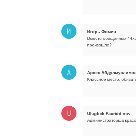
И
Игорь Фомич
Вместо обещанных 44х50
произошло?
А
Арсен Абдулмуслимо
Классное место, обяза
U
Ulugbek Faxriddinov
Администраторша красо