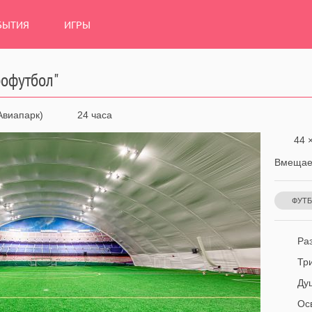
БЫТИЯ
ИГРЫ
офутбол"
Авиапарк)
24 часа
44 ×
Вмещает
ФУТ
Раз
Тр
Ду
Ос