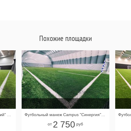
Похожие площадки
Футбольное поле Campus "Капитолий" 40x16
Футбольный манеж Campus "Синергия" Поле 36x20 №2
2 750
от
руб