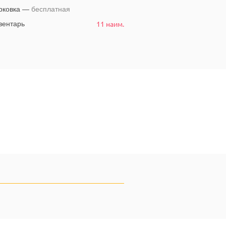
рковка —
бесплатная
11 наим.
ентарь