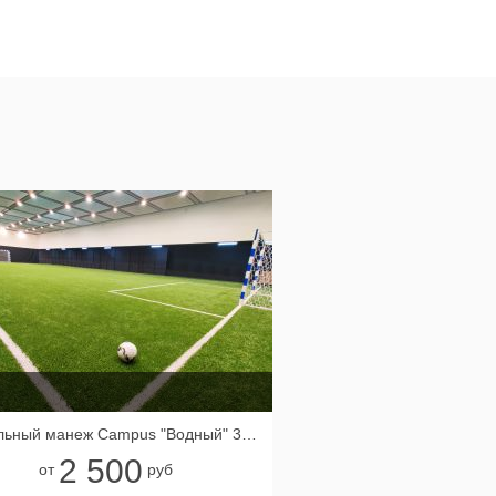
Футбольный манеж Сampus "Водный" 36х16
2 500
от
руб