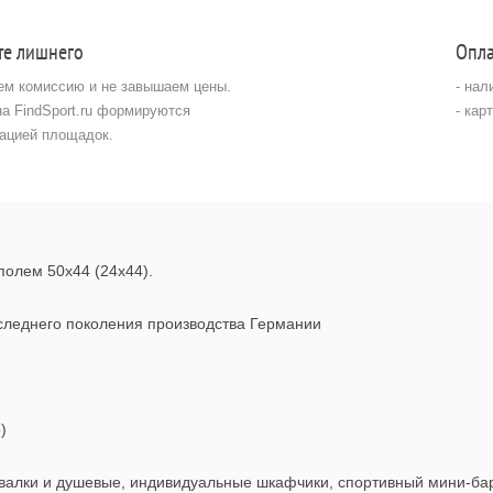
те лишнего
Опла
ем комиссию и не завышаем цены.
- на
на FindSport.ru формируются
- кар
ацией площадок.
олем 50x44 (24х44).
оследнего поколения производства Германии
)
алки и душевые, индивидуальные шкафчики, спортивный мини-бар