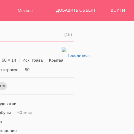
ДОБАВИТЬ ОБЪЕКТ
ВОЙТИ
Москва
(15)
 50 × 14
Иск. трава
Крытая
 игроков — 50
БОЛ
девалки
ибуны —
60 мест
ш
вещение