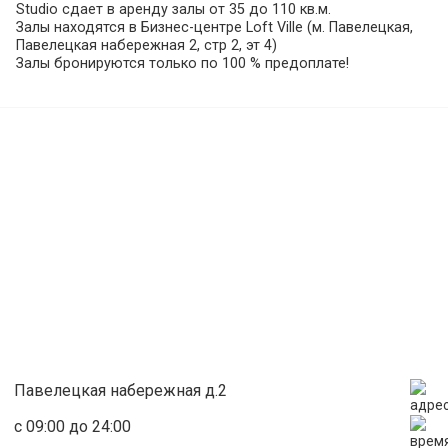
Studio сдает в аренду залы от 35 до 110 кв.м.
Залы находятся в Бизнес-центре Loft Ville (м. Павелецкая,
Павелецкая набережная 2, стр 2, эт 4)
Залы бронируются только по 100 % предоплате!
Зал № 1
Площадь: 110 м.кв.
Габариты: 12,5 м х 9 м
Высота потолка - 5 м
Напольное покрытие - профессиональный ламинат
Зеркальная стенка по длинной стороне зала.
На территории школы имеются:
* 2 раздевалки (м и ж);
* туалеты (м и ж);
* кафе (скоро открытие!).
Оборудование:
* аудио система;
* фитнес коврики;
* магнитная доска;
* столы;
Павелецкая набережная д.2
* стулья.
с 09:00 до 24:00
Дополнительные услуги: