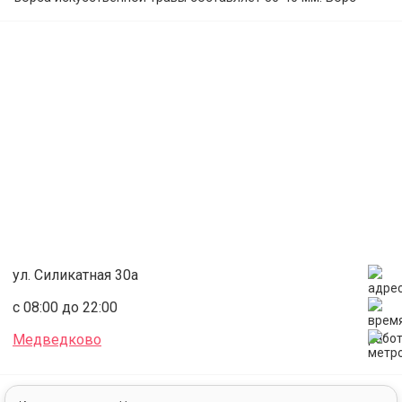
периодически подсыпается песком, резиновым гранулятом
и расчесывается.Жидкостной искусственный подогрев
поля обеспечивает сохранение игровых характеристик
покрытия футбольного поля при низких температурах
окружающей среды и делает эксплуатацию
круглогодичной. Освещение поля соответствует
установленным нормам. Электронное табло и звуковое
оборудование обеспечивают информационную поддержку
проведения соревнований.
ул. Силикатная 30а
с 08:00 до 22:00
Медведково
Аренда
Футбол
Футбольное поле
Искусственный газон
Футбольное поле 107х67 кв.м.