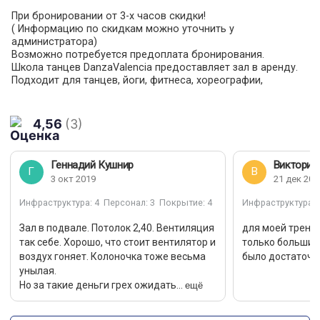
При бронировании от 3-х часов скидки!
( Информацию по скидкам можно уточнить у
администратора)
Возможно потребуется предоплата бронирования.
Школа танцев DanzaValencia предоставляет зал в аренду.
Подходит для танцев, йоги, фитнеса, хореографии,
тренингов, семинаров и т.п.
Зал новый, после ремонта, в пешей доступности от метро
Аэропорт и Сокол, оборудован всем необходимым для
4,56
(3)
комфортных занятий. Уборка производится ежедневно.
Проведена система приточно-вытяжной вентиляции
Ventrex RISV 1500V, что позволяет наполнять помещение
Геннадий Кушнир
Виктория
свежем воздухом, также в каждом зале есть один или два
Г
В
3 окт 2019
21 дек 201
стационарных кондиционера, вентиляторы,
зеркала по всей стене, музыкальное и световое
Инфраструктура
: 4
Персонал
: 3
Покрытие
: 4
Инфраструктура
: 
оборудование.
Раздевалки муж и жен, 4 туалета, душ, ресепшн, фойэ -
Зал в подвале. Потолок 2,40. Вентиляция
для моей трени
зона для ожидания, мини кафе,
так себе. Хорошо, что стоит вентилятор и
только большие
вода в кулере (своя бутылочка или стаканчик), wi-fi
воздух гоняет. Колоночка тоже весьма
было достаточно
унылая.
Сообщать о кол-ве участников, согласовать кол-во
ещё
Но за такие деньги грех ожидать...
человек в зале.
Зал 27м, до 3-5чел, большее к-во необходимо согласовать.
Бронирование на сайте подтверждайте, обязательно у