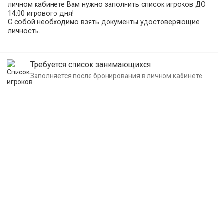
личном кабинете Вам нужно заполнить список игроков ДО
14:00 игрового дня!
С собой необходимо взять документы удостоверяющие
личность.
В выходные дни заявки НЕ обрабатываются, поэтому
занятия на выходные дни нужно оплачивать в ПЯТНИЦУ и
Требуется список занимающихся
заполнять список занимающихся ДО 14:00!
Заполняется после бронирования в личном кабинете
Зал включает в себя:
1. разметку для баскетбола, волейбола
2. баскетбольные кольца
3. волейбольную сетку
4. раздевалку и душевую
Зал НЕ включает в себя:
1.Мячи для игр