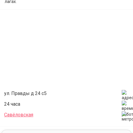
лагах.
У нас есть раздевалки с душевыми кабинами и туалетами,
уютный холл и ресепшн, зона отдыха, куллер с водой,
музыкальная система, передвижные балетные станки,
зеркала, коврики для йоги, танцевальный линолеум, столы,
стулья.
Наше залы находится на территории арт-пространства
«Правда» , по соседству с уютными кафе.
ул. Правды д 24 с5
24 часа
Савёловская