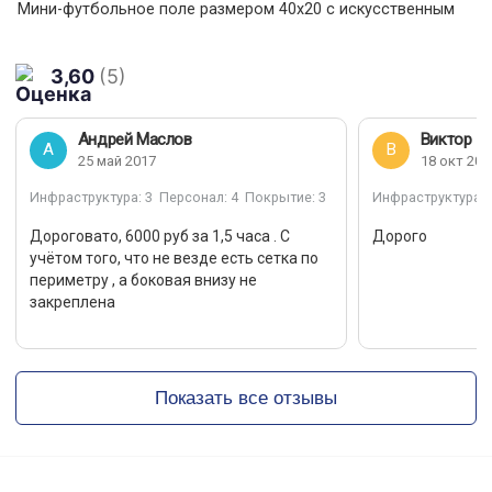
Мини-футбольное поле размером 40х20 с искусственным
покрытием.
Идеальная разметка поля, ворота мини-футбольные, есть
раздевалки, душевые
3,60
(5)
Освещение позволяет проводить игры даже в позднее
время.
Поле находится на территории Московской Ветеринарной
Андрей Маслов
Виктор -
Академии
А
В
25 май 2017
18 окт 201
Мячи нужно приносить с собой.
ВНИМАНИЕ!!! По выходным возможно проведение
Инфраструктура
: 3
Персонал
: 4
Покрытие
: 3
Инфраструктура
: 
корпоративных турниров или соревнований! Поэтому
возможны переносы тренировок с предварительным
Дороговато, 6000 руб за 1,5 часа . С
Дорого
уведомлением
учётом того, что не везде есть сетка по
СК МВА оказывает спортивные услуги льготным категориям
периметру , а боковая внизу не
граждан.
закреплена
Показать все отзывы