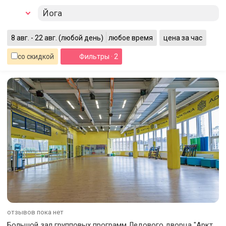
Йога
8 авг. - 22 авг.
(любой день)
любое время
цена за час
со скидкой
Фильтры
· 2
отзывов пока нет
Большой зал групповых программ Ледового дворца "Арктика"