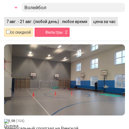
Волейбол
7 авг. - 21 авг.
(любой день)
любое время
цена за час
со скидкой
Фильтры
· 2
3,98
(104)
Универсальный спортзал на Римской