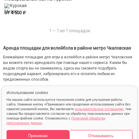
Курская
₽
от 4 500
1 — 1 из 1 площадок
Аренда площадки для волейбола в районе метро Чкаловская
Ближайшие площадки для игры в волейбол в районе метро Чкаловская.
вы можете легко арендовать при помощи нашего сервиса. Каким бы
видом спорта вы не занимались, здесь вы сможете подобрать
подходящий вариант, забронировать его и оплатить любым из
предложенных способов.
Снять площадки для игры в волейбол можно сразу на продолжительный
Использование cookies
временной период с внесением оплаты на ежемесячной основе.
На нашем сайте используется технология cookie для улучшения работы
сайта. Нажимая кнопку «Принимаю» или продолжая использование сайта без
нажатия указанной кнопки, Вы заключаете
пользовательское соглашение
, тем
самым Вы предоставляете согласие на обработку персональных данных при
помощи файлов cookie. Ознакомьтесь с
Политикой обработки
персональных данных
.
Карта
Принимаю
Отказываюсь