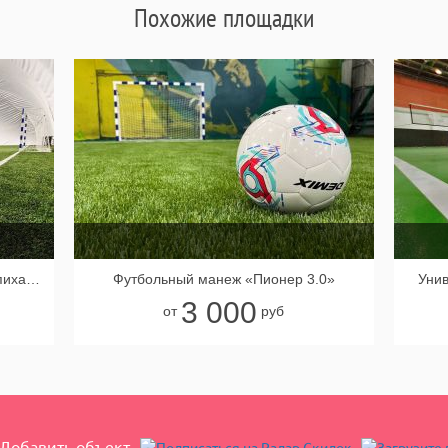
Похожие площадки
Футбольный манеж Campus "Шелепиха" 40х22
Футбольный манеж «Пионер 3.0»
Унив
3 000
от
руб
Добавить объект