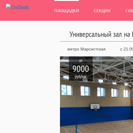
ПЛОЩАДКИ
СЕКЦИИ
СО
Универсальный зал на 
метро Марсистская
с 21:0
от
9000
руб/час