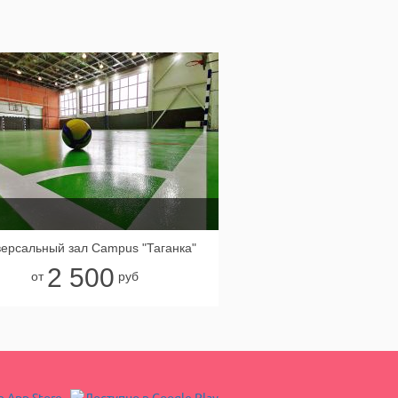
ерсальный зал Campus "Таганка"
2 500
от
руб