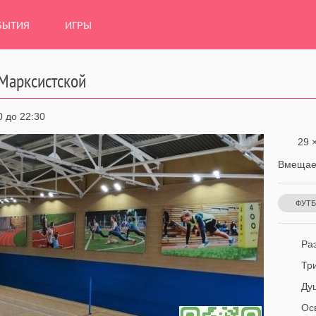
БЫТИЯ
ИГРЫ
Марксистской
0 до 22:30
29 ×
Вмещает
ФУТ
Раз
Тр
Ду
Ос