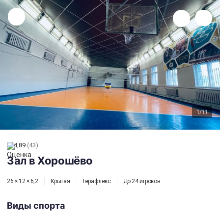
Зал в Хорошёво
1
/11
4,89
(43)
Зал в Хорошёво
26 × 12 × 6,2
Крытая
Терафлекс
До 24 игроков
Виды спорта