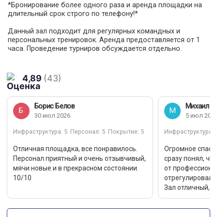
*Бронирование более одного раза и аренда площадки на
длительный срок строго по телефону!*
Данный зал подходит для регулярных командных и
персональных тренировок. Аренда предоставляется от 1
часа. Проведение турниров обсуждается отдельно.
Работаем с физлицами и юрлицами. По другим вопросам с
удовольствием ответим Вам по телефону. Если у Вас есть
пожелания и предложения, обязательно сообщите их!
4,89
(43)
Зал подходит для :
- волейбол
Борис Белов
Михаил С
- единоборства
Б
М
30 июл 2026
5 июл 202
- персональные тренировки по футболу ⚽
- танцы
Инфраструктура
: 5
Персонал
: 5
Покрытие
: 5
Инфраструктура
: 
- ГИМНАСТИКА
Отличная площадка, все понравилось.
Огромное спаси
Бесплатная парковка - это очень удобно ;-)
Персонал приятный и очень отзывчивый,
сразу понял, чт
мячи новые и в прекрасном состоянии.
от профессиона
10/10
отрегулировал с
Зал отличный, п