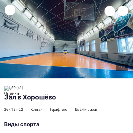
Зал в Хорошёво
1
/11
4,89
(43)
Зал в Хорошёво
26 × 12 × 6,2
Крытая
Терафлекс
До 24 игроков
Виды спорта