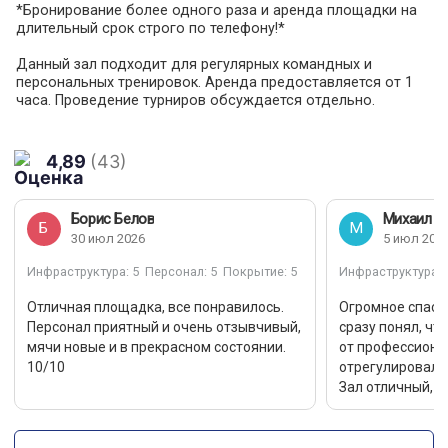
*Бронирование более одного раза и аренда площадки на
длительный срок строго по телефону!*
Данный зал подходит для регулярных командных и
персональных тренировок. Аренда предоставляется от 1
часа. Проведение турниров обсуждается отдельно.
Работаем с физлицами и юрлицами. По другим вопросам с
удовольствием ответим Вам по телефону. Если у Вас есть
пожелания и предложения, обязательно сообщите их!
4,89
(43)
Зал подходит для :
- волейбол
Борис Белов
Михаил С
- единоборства
Б
М
30 июл 2026
5 июл 202
- персональные тренировки по футболу ⚽
- танцы
Инфраструктура
: 5
Персонал
: 5
Покрытие
: 5
Инфраструктура
: 
- ГИМНАСТИКА
Отличная площадка, все понравилось.
Огромное спаси
Бесплатная парковка - это очень удобно ;-)
Персонал приятный и очень отзывчивый,
сразу понял, чт
мячи новые и в прекрасном состоянии.
от профессиона
10/10
отрегулировал с
Зал отличный, п