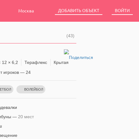
ДОБАВИТЬ ОБЪЕКТ
ВОЙТИ
Москва
(43)
 12 × 6,2
Терафлекс
Крытая
 игроков — 24
ЕТБОЛ
ВОЛЕЙБОЛ
ИНОБОРСТВО
ТАНЦЫ
ЙОГА
ТОЛЬНЫЙ ТЕННИС
ГИМНАСТИКА
девалки
ибуны —
20 мест
ш
вещение