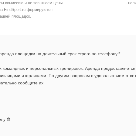
ем комиссию и не завышаем цены.
- на
на FindSport.ru формируются
ацией площадок.
аренда площадки на длительный срок строго по телефону!*
х командных и персональных тренировок. Аренда предоставляется 
физлицами и юрлицами. По другим вопросам с удовольствием ответ
зательно сообщите их!
олу ⚽