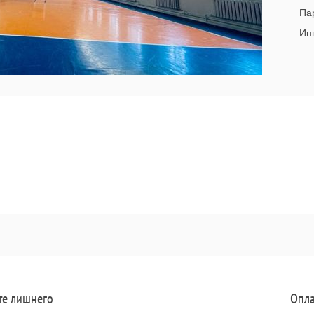
Па
Инв
те лишнего
Опла