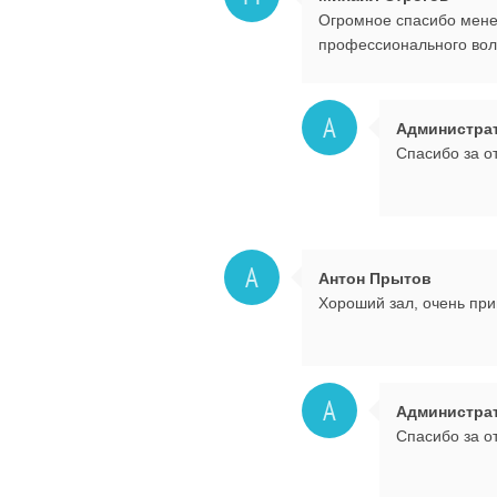
Огромное спасибо менед
профессионального воле
А
Администра
Спасибо за о
А
Антон Прытов
Хороший зал, очень при
А
Администра
Спасибо за о