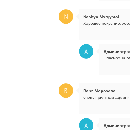
N
Nachyn Myrgystai
Хорошее покрытие, хор
А
Администра
Спасибо за о
В
Варя Морозова
очень приятный админи
А
Администра