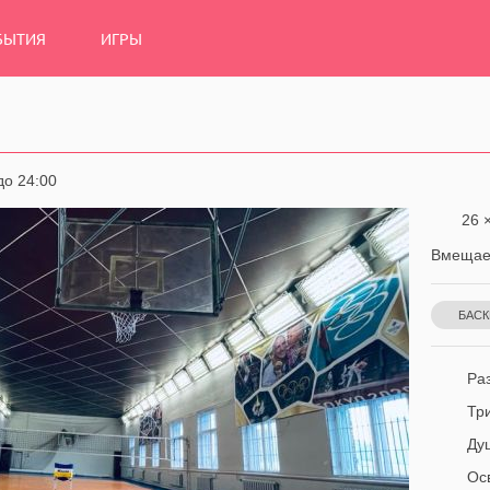
БЫТИЯ
ИГРЫ
до 24:00
26 ×
Вмещает
БАСК
ЕД
НАС
Раз
Тр
Ду
Ос