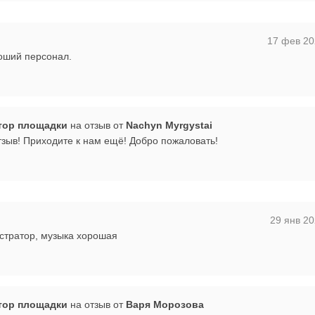
17 фев 20
оший персонал.
тор площадки
на отзыв от
Nachyn Myrgystai
тзыв! Приходите к нам ещё! Добро пожаловать!
29 янв 20
стратор, музыка хорошая
тор площадки
на отзыв от
Варя Морозова