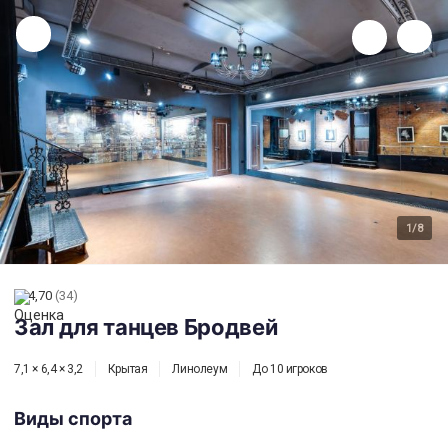
Зал для танцев Бродвей
1
/8
4,70
(34)
Зал для танцев Бродвей
7,1 × 6,4 × 3,2
Крытая
Линолеум
До 10 игроков
Виды спорта