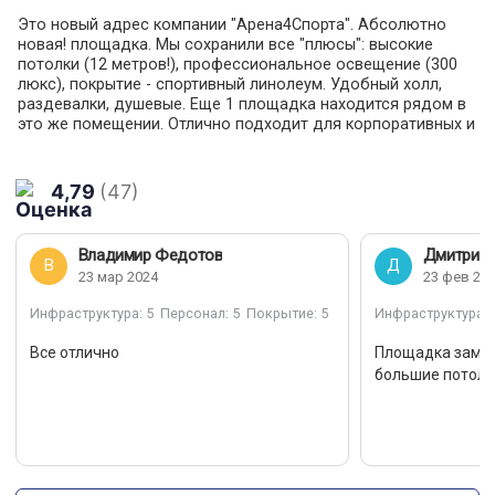
Это новый адрес компании "Арена4Спорта". Абсолютно
новая! площадка. Мы сохранили все "плюсы": высокие
потолки (12 метров!), профессиональное освещение (300
люкс), покрытие - спортивный линолеум. Удобный холл,
раздевалки, душевые. Еще 1 площадка находится рядом в
это же помещении. Отлично подходит для корпоративных и
частных тренировок. Можно проводить небольшие
турниры. Разметка для волейбола, баскетбола.
4,79
(47)
Владимир Федотов
Дмитрий 
В
Д
23 мар 2024
23 фев 20
Инфраструктура
: 5
Персонал
: 5
Покрытие
: 5
Инфраструктура
: 
Все отлично
Площадка замеч
большие потолк