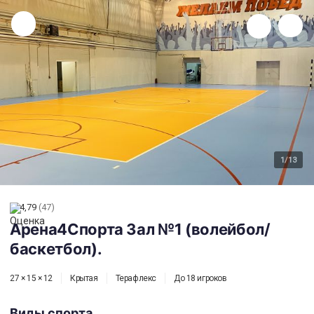
Арена4Спорта Зал №1 (волейбол/баскетбол).
1
/13
4,79
(47)
Арена4Спорта Зал №1 (волейбол/
баскетбол).
27 × 15 × 12
Крытая
Терафлекс
До 18 игроков
Виды спорта