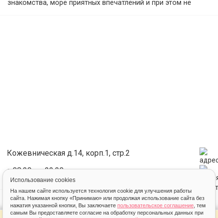
знакомства, море приятных впечатлений и при этом не
нужно ходить в фитнес-залы для поддержания своей
фигуры. В Студии танцев Модерн постоянно проводятся
различные праздничные мероприятия, открытые уроки и
мастер-классы.
У нас вы найдете преподавателей разных стилей и
категорий. Наши педагоги очень внимательны к своим
ученикам, имеют высокую профессиональную
квалификацию, призеры и победители международных и
внутрироссийских соревнований, участники известных
танцевальных шоу на телевидении и настоящие мастера
своего дела, которые желают научить вас правильно
двигаться под звуки музыки.
Кожевническая д.14, корп.1, стр.2
с 08:30 до 22:30
Использование cookies
На нашем сайте используется технология cookie для улучшения работы
сайта. Нажимая кнопку «Принимаю» или продолжая использование сайта без
нажатия указанной кнопки, Вы заключаете
пользовательское соглашение
, тем
самым Вы предоставляете согласие на обработку персональных данных при